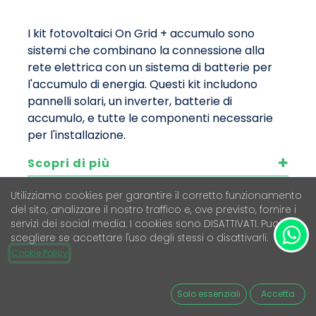
I kit fotovoltaici On Grid + accumulo sono
sistemi che combinano la connessione alla
rete elettrica con un sistema di batterie per
l'accumulo di energia. Questi kit includono
pannelli solari, un inverter, batterie di
accumulo, e tutte le componenti necessarie
per l'installazione.
Scopri di più
Utilizziamo cookies per garantire il corretto funzionamento
del sito, analizzare il nostro traffico e, ove previsto, fornire i
servizi dei social media. I cookies sono DISATTIVATI. Puoi
scegliere se accettare l'uso degli stessi o disattivarli.
Cookie Policy
Solo essenziali
Accetta