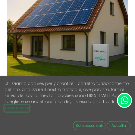
Utilizziamo cookies per garantire il corretto funzionamento
del sito, analizzare il nostro traffico e, ove previsto, fornire i
IMPIANTO FOTOVOLTAICO 8KW +
servizi dei social media. I cookies sono DISATTIVATI. Puoi
BATTERIA 10KW INSTALLATO CON
scegliere se accettare l'uso degli stessi o disattivarli.
FORMULA CHIAVI IN MANO
Cookie Policy
Iva Esclusa
12.000,00
€
Solo essenziali
Accetta