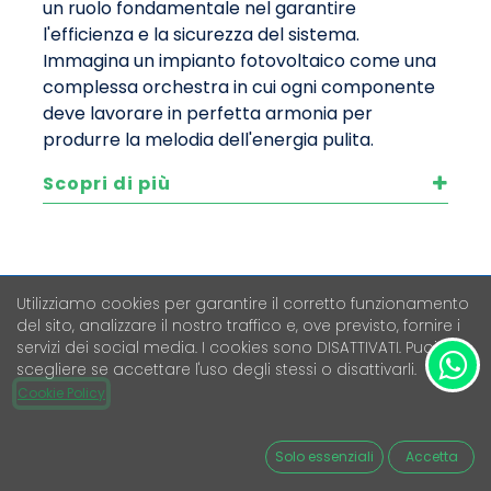
un ruolo fondamentale nel garantire
l'efficienza e la sicurezza del sistema.
Immagina un impianto fotovoltaico come una
complessa orchestra in cui ogni componente
deve lavorare in perfetta armonia per
produrre la melodia dell'energia pulita.
Scopri di più
Disponibile
Disponibile
Utilizziamo cookies per garantire il corretto funzionamento
del sito, analizzare il nostro traffico e, ove previsto, fornire i
servizi dei social media. I cookies sono DISATTIVATI. Puoi
scegliere se accettare l'uso degli stessi o disattivarli.
Cookie Policy
Solo essenziali
Accetta