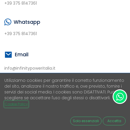
+39 375 8147361
Whatsapp
+39 375 8147361
Email
info@infinitypoweritalia.it
Utilizziamo cookies per garantire il corretto funzionamento
del sito, analizzare il nostro traffico e, ove previsto, fornire i
Nome
*
servizi dei social media. I cookies sono DISATTIVATI. Puoi
scegliere se accettare l'uso degli stessi o disattivarli.
Cookie Policy
Telefono
Solo essenziali
Accetta