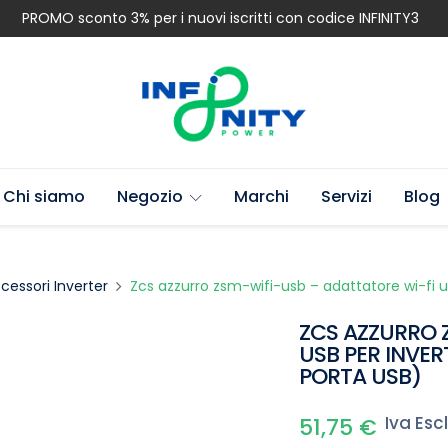
PROMO sconto 3% per i nuovi iscritti con codice INFINITY3
Chi siamo
Negozio
Marchi
Servizi
Blog
cessori Inverter
Zcs azzurro zsm-wifi-usb – adattatore wi-fi 
ZCS AZZURRO 
USB PER INVE
PORTA USB)
Iva Esc
51,75
€