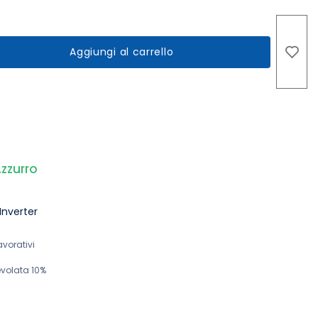
Aggiungi al carrello
zzurro
Inverter
avorativi
volata 10%