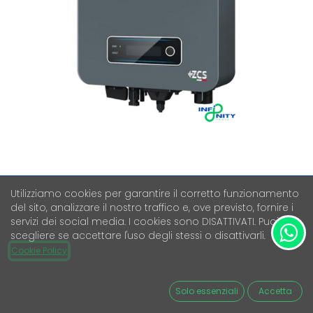
ZCS AZZURRO 1PH 1600TL-V3
Utilizziamo cookies per garantire il corretto funzionamento
del sito, analizzare il nostro traffico e, ove previsto, fornire i
Iva Esclusa
servizi dei social media. I cookies sono DISATTIVATI. Puoi
310,88
€
scegliere se accettare l'uso degli stessi o disattivarli.
Cookie Policy
Aggiungi al carrello
Solo essenziali
Accetta