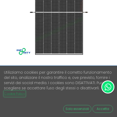
Utilizziamo cookies per garantire il corretto funzionamento
TRINA SOLAR VERTEX S + TSM-
del sito, analizzare il nostro traffico e, ove previsto, fornire i
455NEG9R.28
servizi dei social media. I cookies sono DISATTIVATI. Puoi
scegliere se accettare l'uso degli stessi o disattivarli.
Cookie Policy
Iva Esclusa
81,00
€
Solo essenziali
Accetta