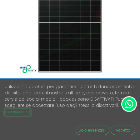
Utilizziamo cookies per garantire il corretto funzionamento
del sito, analizzare il nostro traffico e, ove previsto, fornire i
LONGI SOLAR HI-MO X6 MAX
servizi dei social media. I cookies sono DISATTIVATI. Puoi
EXPLORER LR7-54HTH-465M
scegliere se accettare l'uso degli stessi o disattivarli.
Cookie Policy
Iva Esclusa
92,40
€
Solo essenziali
Accetta