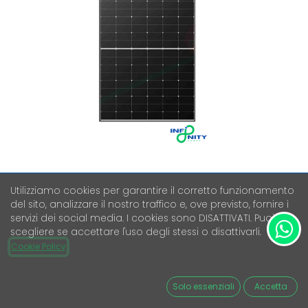
Utilizziamo cookies per garantire il corretto funzionamento
del sito, analizzare il nostro traffico e, ove previsto, fornire i
LONGI SOLAR HI-MO 6M EXPLORER
servizi dei social media. I cookies sono DISATTIVATI. Puoi
LR5-54HTH-430M
scegliere se accettare l'uso degli stessi o disattivarli.
Cookie Policy
Iva Esclusa
70,58
€
Solo essenziali
Accetta
Esaurito