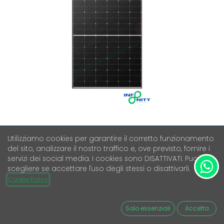
Utilizziamo cookies per garantire il corretto funzionamento
del sito, analizzare il nostro traffico e, ove previsto, fornire i
LONGI SOLAR HI-MO 7 LR8-
servizi dei social media. I cookies sono DISATTIVATI. Puoi
48HGD-445M BIFACCIALE
scegliere se accettare l'uso degli stessi o disattivarli.
Cookie Policy
Iva Esclusa
77,29
€
Solo essenziali
Accetta