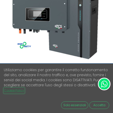
Utilizziamo cookies per garantire il corretto funzionamento
del sito, analizzare il nostro traffico e, ove previsto, fornire i
KIT ACCUMULO ZCS AZZURRO –
servizi dei social media. I cookies sono DISATTIVATI. Puoi
INVERTER 6 KW E BATTERIA 10 KWH
scegliere se accettare l'uso degli stessi o disattivarli.
Cookie Policy
Iva Esclusa
3.101,00
€
Solo essenziali
Accetta