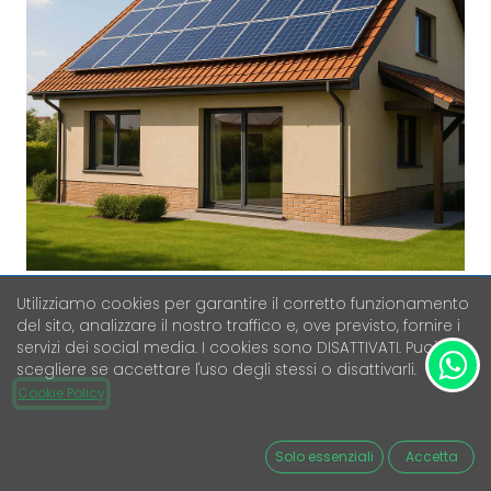
Utilizziamo cookies per garantire il corretto funzionamento
IMPIANTO FOTOVOLTAICO 6KW
del sito, analizzare il nostro traffico e, ove previsto, fornire i
INSTALLATO CON FORMULA CHIAVI
servizi dei social media. I cookies sono DISATTIVATI. Puoi
IN MANO
scegliere se accettare l'uso degli stessi o disattivarli.
Cookie Policy
Iva Esclusa
7.545,45
€
Solo essenziali
Accetta