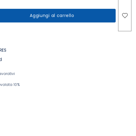
Aggiungi al carrello
RES
d
avorativi
volata 10%