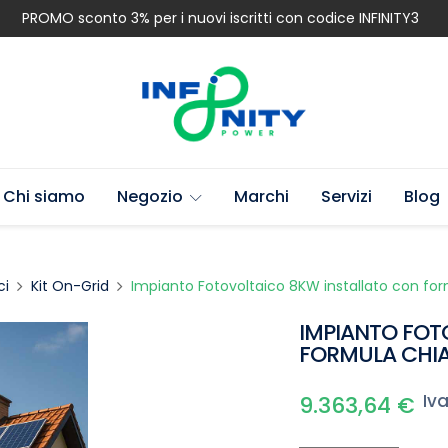
PROMO sconto 3% per i nuovi iscritti con codice INFINITY3
Chi siamo
Negozio
Marchi
Servizi
Blog
ci
Kit On-Grid
Impianto Fotovoltaico 8KW installato con fo
IMPIANTO FOT
FORMULA CHIA
Iva
9.363,64
€