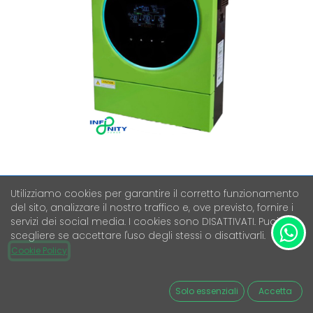
Utilizziamo cookies per garantire il corretto funzionamento
EDISON ED56V4 – INVERTER
del sito, analizzare il nostro traffico e, ove previsto, fornire i
IBRIDO/OFF-GRID 5600W 48V
servizi dei social media. I cookies sono DISATTIVATI. Puoi
scegliere se accettare l'uso degli stessi o disattivarli.
Cookie Policy
Iva Esclusa
580,00
€
Solo essenziali
Accetta